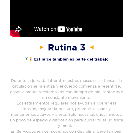
Rutina 3
Estirarse también es parte del trabajo
Durante la jornada laboral, nuestros músculos se tensan, la
circulación se ralentiza y el cuerpo comienza a resentirse,
especialmente si estamos mucho tiempo de pie, sentados o
en constante movimiento.
Los estiramientos regulares nos ayudan a liberar esa
tensión, mejorar la postura, prevenir lesiones y
mantenernos activos y alerta. Solo necesitas unos minutos,
un poco de espacio y disposición para cuidar tu salud física
y mental.
En Servigpoder, nos movemos con disciplina, pero también