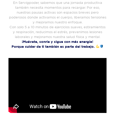
En Servigpoder, sabemos que una jornada productiva
también necesita momentos para recargar. Por eso,
nuestras pausas activas son espacios breves pero
poderosos donde activamos el cuerpo, liberamos tensiones
y mejoramos nuestro enfoque.
Con solo 5 a 10 minutos de ejercicios suaves, estiramientos
y respiración, reducimos el estrés, prevenimos lesiones
laborales y mejoramos nuestra salud física y mental.
¡Muévete, sonríe y sigue con más energía!
Porque cuidar de ti también es parte del trabajo.