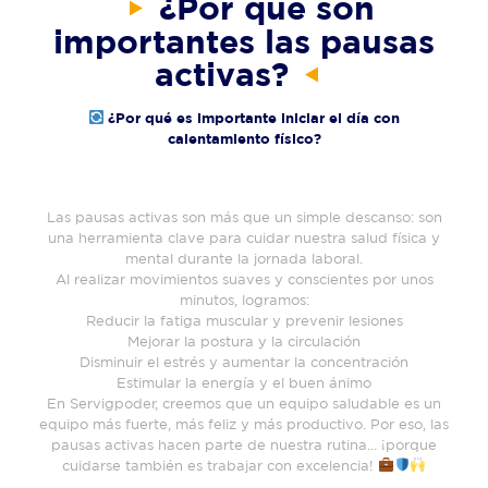
¿Por qué son
importantes las pausas
activas?
¿Por qué es importante iniciar el día con
calentamiento físico?
Las pausas activas son más que un simple descanso: son
una herramienta clave para cuidar nuestra salud física y
mental durante la jornada laboral.
Al realizar movimientos suaves y conscientes por unos
minutos, logramos:
Reducir la fatiga muscular y prevenir lesiones
Mejorar la postura y la circulación
Disminuir el estrés y aumentar la concentración
Estimular la energía y el buen ánimo
En Servigpoder, creemos que un equipo saludable es un
equipo más fuerte, más feliz y más productivo. Por eso, las
pausas activas hacen parte de nuestra rutina… ¡porque
cuidarse también es trabajar con excelencia!