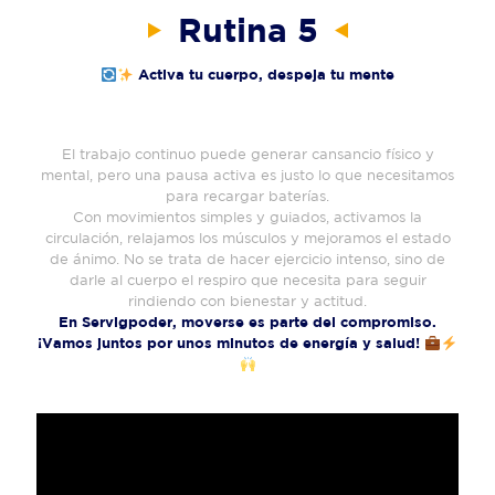
Rutina 5
Activa tu cuerpo, despeja tu mente
El trabajo continuo puede generar cansancio físico y
mental, pero una pausa activa es justo lo que necesitamos
para recargar baterías.
Con movimientos simples y guiados, activamos la
circulación, relajamos los músculos y mejoramos el estado
de ánimo. No se trata de hacer ejercicio intenso, sino de
darle al cuerpo el respiro que necesita para seguir
rindiendo con bienestar y actitud.
En Servigpoder, moverse es parte del compromiso.
¡Vamos juntos por unos minutos de energía y salud!