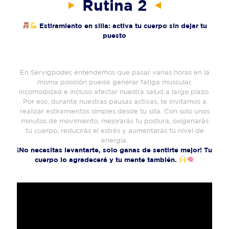
Rutina 2
Estiramiento en silla: activa tu cuerpo sin dejar tu
puesto
En Servigpoder, entendemos que pasar varias horas en la
misma posición puede generar fatiga muscular,
incomodidad e incluso afectar nuestra salud a largo plazo.
Por eso, durante nuestras pausas activas, te invitamos a
realizar estiramientos simples desde tu silla. Con solo unos
minutos de movimiento, mejorarás tu postura, oxigenarás
tu cuerpo, reducirás el estrés y aumentarás tu nivel de
energía.
¡No necesitas levantarte, solo ganas de sentirte mejor! Tu
cuerpo lo agradecerá y tu mente también.