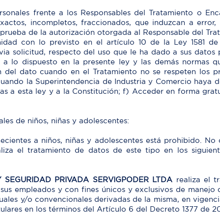
personales frente a los Responsables del Tratamiento o E
inexactos, incompletos, fraccionados, que induzcan a erro
ar prueba de la autorización otorgada al Responsable del T
idad con lo previsto en el artículo 10 de la Ley 1581 de
ia solicitud, respecto del uso que le ha dado a sus datos 
s a lo dispuesto en la presente ley y las demás normas 
ón del dato cuando en el Tratamiento no se respeten los pr
 cuando la Superintendencia de Industria y Comercio haya 
s a esta ley y a la Constitución; f) Acceder en forma grat
les de niños, niñas y adolescentes:
necientes a niños, niñas y adolescentes está prohibido. No 
liza el tratamiento de datos de este tipo en los siguie
Y SEGURIDAD PRIVADA SERVIGPODER LTDA
realiza el t
 sus empleados y con fines únicos y exclusivos de manejo 
uales y/o convencionales derivadas de la misma, en vigencia 
ulares en los términos del Artículo 6 del Decreto 1377 de 20