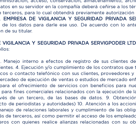
administración, acceso, conservación, almacenamiento, archi
atos en su servidor en la compañía deberá ceñirse a los tér
 terceros, para lo cual obtendrá previamente autorización 
,
EMPRESA DE VIGILANCIA Y SEGURIDAD PRIVADA SE
r de los datos para darle ese uso. De acuerdo con lo ant
 de su titular.
 VIGILANCIA Y SEGURIDAD PRIVADA SERVIGPODER LT
llos:
. Manejo interno a efectos de registro de sus clientes d
clientes. 4. Ejecución y/o cumplimiento de los contratos que 
icos o contacto telefónico con sus clientes, proveedores y 
mercadeo de ejecución de ventas o estudios de mercado enfo
ara el ofrecimiento de servicios con beneficios para nues
s para fines comerciales relacionados con la ejecución de
avés de un tercero, de las bases de datos. 9. Obtenció
 de periodistas y autoridades) 10. Atención a los accionist
manejo de relaciones laborales y cumplimiento de las obl
és de terceros, así como permitir el acceso de los empleado
eros con quienes realice alianzas relacionadas con su ob