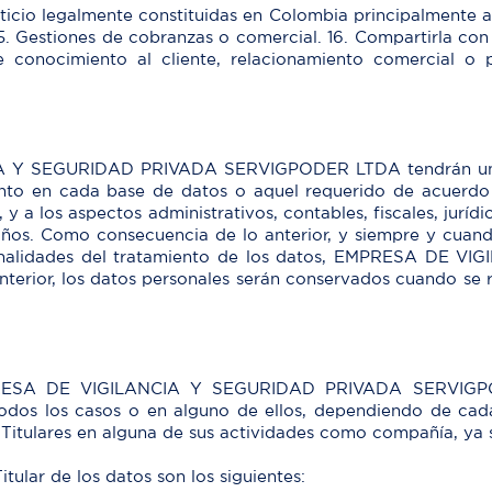
iticio legalmente constituidas en Colombia principalmente a
5. Gestiones de cobranzas o comercial. 16. Compartirla con 
de conocimiento al cliente, relacionamiento comercial o p
 Y SEGURIDAD PRIVADA SERVIGPODER LTDA tendrán una v
ento en cada base de datos o aquel requerido de acuerdo a
, y a los aspectos administrativos, contables, fiscales, jurí
ños. Como consecuencia de lo anterior, y siempre y cuand
s finalidades del tratamiento de los datos, EMPRESA D
nterior, los datos personales serán conservados cuando se 
 EMPRESA DE VIGILANCIA Y SEGURIDAD PRIVADA SERVIGP
odos los casos o en alguno de ellos, dependiendo de cada
e Titulares en alguna de sus actividades como compañía, ya 
tular de los datos son los siguientes: