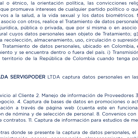
 o étnico, la orientación política, las convicciones relig
que promueva intereses de cualquier partido político o que
ivos a la salud, a la vida sexual y los datos biométricos
n asocio con otros, realice el Tratamiento de datos persona
jurídica, pública o privada, que por sí misma o en asocio
tural cuyos datos personales sean objeto de Tratamiento; 
 recolección, almacenamiento, uso, circulación o supresión.
 Tratamiento de datos personales, ubicado en Colombia, e
iento y se encuentra dentro o fuera del país. i) Transmisió
territorio de la República de Colombia cuando tenga por
ADA SERVIGPODER
LTDA captura datos personales en las s
rvicio al Cliente 2. Manejo de información de Proveedores 
egocio. 4. Captura de bases de datos en promociones o activ
mación a través de página web (cuenta este en funcion
 de nómina y de selección de personal. 8. Convenios con e
 de contratos. 11. Captura de información para estudios de m
tras donde se presente la captura de datos personales, el r