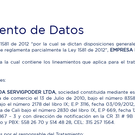
iento de Datos
1581 de 2012 “por la cual se dictan disposiciones general
se reglamenta parcialmente la Ley 1581 de 2012”,
EMPRESA 
a la cual contiene los lineamientos que aplica para el tra
es:
ADA SERVIGPODER LTDA
, sociedad constituida mediante es
ara de comercio el 13 de Julio de 2010, bajo el número 83
ajo el número 2178 del libro IX; E.P 3116, fecha 03/09/2012
ra de Cali bajo el número 2830 del libro IX, E.P 669, fecha
867 – 3 y con dirección de notificación en la CR 31 # 9B 
o y PBX: 558 26 70 y 514 48 28, CEL: 315 257 1564.
s por el responsable del Tratamiento: