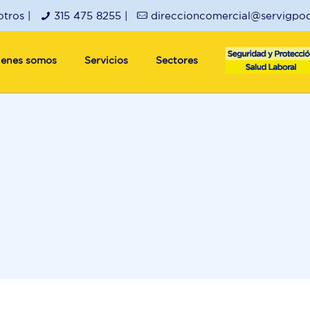
tros |
315 475 8255 |
direccioncomercial@servigpo
ienes somos
Servicios
Sectores