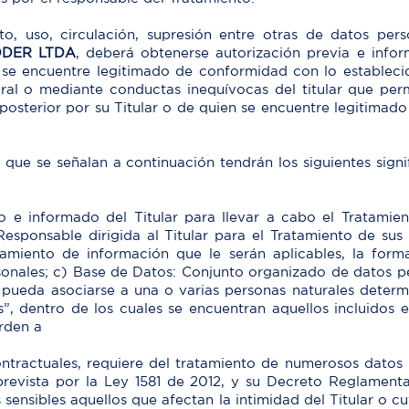
to, uso, circulación, supresión entre otras de datos pe
ODER LTDA
, deberá obtenerse autorización previa e info
se encuentre legitimado de conformidad con lo establecid
ral o mediante conductas inequívocas del titular que per
osterior por su Titular o de quien se encuentre legitimado
s que se señalan a continuación tendrán los siguientes sign
o e informado del Titular para llevar a cabo el Tratamie
esponsable dirigida al Titular para el Tratamiento de sus 
atamiento de información que le serán aplicables, la form
sonales; c) Base de Datos: Conjunto organizado de datos p
 pueda asociarse a una o varias personas naturales determ
, dentro de los cuales se encuentran aquellos incluidos en
rden a
ntractuales, requiere del tratamiento de numerosos datos p
s prevista por la Ley 1581 de 2012, y su Decreto Reglamen
s sensibles aquellos que afectan la intimidad del Titular o