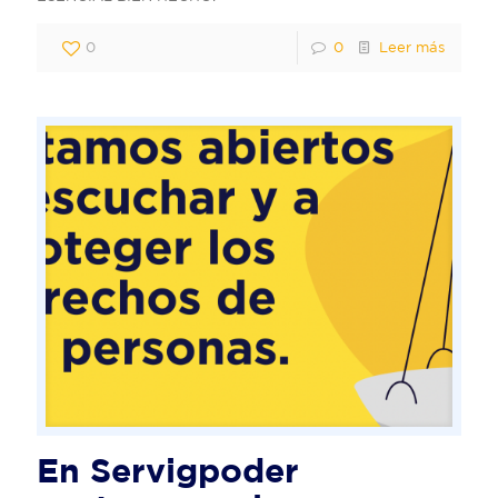
0
0
Leer más
En Servigpoder